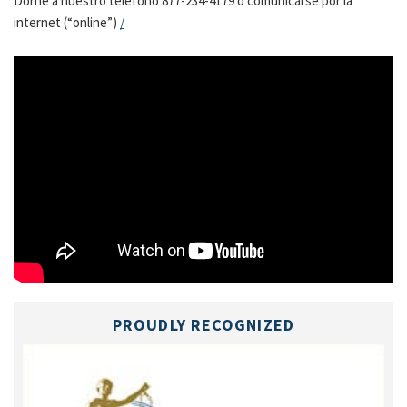
Dorne a nuestro teléfono 877-234-4179 o comunicarse por la
internet (“online”)
/
PROUDLY RECOGNIZED